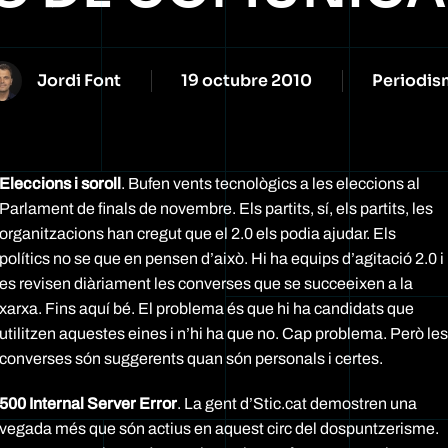
Jordi Font
19 octubre 2010
Periodis
Eleccions i soroll
. Bufen vents tecnològics a les eleccions al
Parlament de finals de novembre. Els partits, sí, els partits, les
organitzacions han cregut que el 2.0 els podia ajudar. Els
polítics no se que en pensen d’això. Hi ha equips d’agitació 2.0 i
es revisen diàriament les converses que se succeeixen a la
xarxa. Fins aquí bé. El problema és que hi ha candidats que
utilitzen aquestes eines i n’hi ha que no. Cap problema. Però les
converses són suggerents quan són personals i certes.
500 Internal Server Error
. La gent d’Stic.cat demostren una
vegada més que són actius en aquest circ del dospuntzerisme.