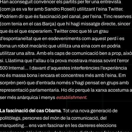
Han aconseguit convèncer els partits per fer una entrevista
(com ja es va fer amb Sandro Rosell) utilitzant l’eina Twitter.
Podríem dir que és fascinació pel canal, per l’eina. Tinc reserves
(com tenia en el cas Barça) que hi hagi missatge directe, sincer
que és el que esperaríem. Twitter crec que té un grau
d’espontaneïtat que en esdeveniments com aquest perd i es
torna un robot mecànic que utilitza una eina com en podria
utilitzar una altra. Amb els caps de comunicació ben a prop, això
si. Llàstima que l’allau o la prova mostrava massa sovint l’error
500 Internal… I davant d’aquestes interferències l’experiència
no és massa bona i encara et concentres més amb l’eina. Em
sorprèn però que d’entrada només s’hagi pensat en grups amb
representació parlamentaria. Ho dic perquè la xarxa acostuma 
ser més anàrquica i menys
establishment
.
La fascinació del cas Obama
. Tot una nova generació de
politòlegs, persones del món de la comunicació, del
màrqueting… ens vam fascinar en les darreres eleccions