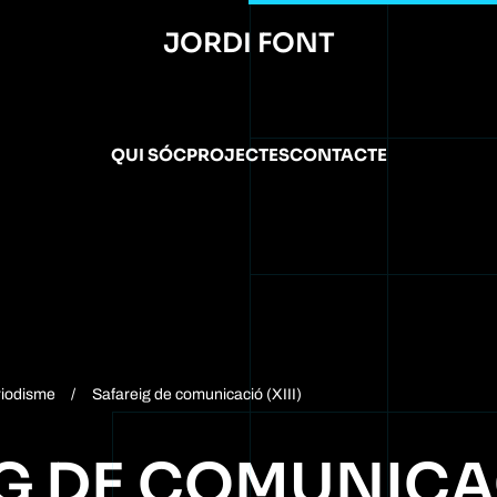
JORDI FONT
QUI SÓC
PROJECTES
CONTACTE
riodisme
Safareig de comunicació (XIII)
G DE COMUNICACI