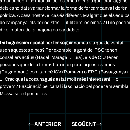
americanes. L’ús intensiu de les eines digitals que feien alguns
dels candidats va transformar la forma de fer campanya i de fer
política. A casa nostre, el cas és diferent. Malgrat que els equips
de campanya, els periodistes… utilitzem les eines 2.0 no pode
dir el mateix de la majoria de candidats.
I si haguéssim quedat per fer seguir
només els que de veritat
usen aquestes eines? Per exemple la gent del PSC tenen
consellers actius (Nadal, Maragall, Tura), els de CIU tenen
persones que de fa temps han incorporat aquestes eines
(Puigdemont) com també ICV (Romeva) o ERC (Bassaganya)
… Crec que la cosa hagués estat molt més interessant. Ho
provem? Fascinació pel canal i fascinació pel poder em sembla.
Massa soroll per no res.
ANTERIOR
SEGÜENT