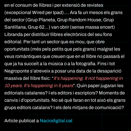
en el consum de llibres i per extensió de revistes
(excepcional Wired per Ipad)…. Ara fa un mesos els grans
del sector (Grup Planeta, Grup Random House, Grup
Santillana, Grup 62…) van obrir (sense massa encert)
Libranda per distribuir llibres electrònics del seu fons
editorial. Per tant un sector que es mou, que obre
oportunitats (més pels petits que pels grans) malgrat les
veus romàntiques que creuen que en el llibre no passarà el
que ja ha succeït a la música o a la fotografia. Fins i tot
Negroponte s’atreveix a posar una data de la desaparició
massiva del llibre físic: “
It’s happening. It not happening in
10 years. It’s happening in 5 years
”. Quin paper jugaran les
editorials catalanes? I els editors i escriptors? Moments de
canvis i d’oportunitats. No sé què faran en tot això els grans
grups editors catalans? I els dels mitjans de comunicació?
Article publicat a
Naciodigital.cat