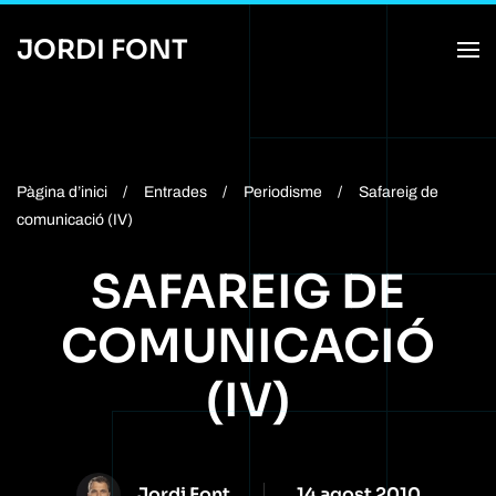
JORDI FONT
Skip
to
main
content
Pàgina d’inici
Entrades
Periodisme
Safareig de
comunicació (IV)
SAFAREIG DE
COMUNICACIÓ
(IV)
Jordi Font
14 agost 2010