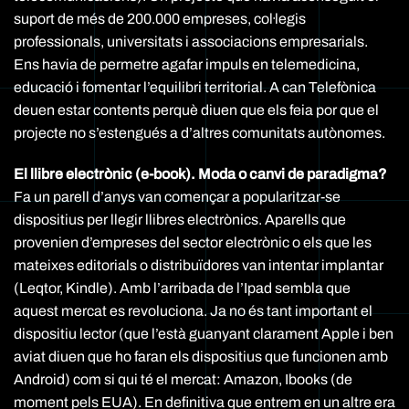
suport de més de 200.000 empreses, col·legis
professionals, universitats i associacions empresarials.
Ens havia de permetre agafar impuls en telemedicina,
educació i fomentar l’equilibri territorial. A can Telefònica
deuen estar contents perquè diuen que els feia por que el
projecte no s’estengués a d’altres comunitats autònomes.
El llibre electrònic (e-book). Moda o canvi de paradigma?
Fa un parell d’anys van començar a popularitzar-se
dispositius per llegir llibres electrònics. Aparells que
provenien d’empreses del sector electrònic o els que les
mateixes editorials o distribuïdores van intentar implantar
(Leqtor, Kindle). Amb l’arribada de l’Ipad sembla que
aquest mercat es revoluciona. Ja no és tant important el
dispositiu lector (que l’està guanyant clarament Apple i ben
aviat diuen que ho faran els dispositius que funcionen amb
Android) com si qui té el mercat: Amazon, Ibooks (de
moment pels EUA). En definitiva que entrem en un altre era