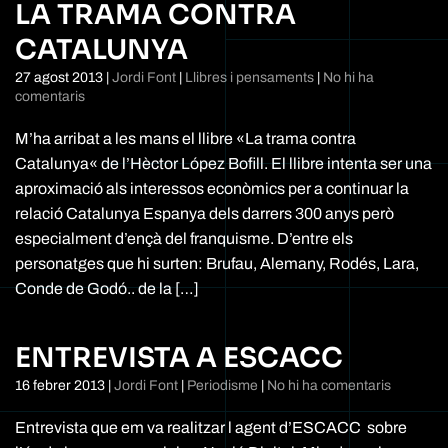
LA TRAMA CONTRA
CATALUNYA
27 agost 2013
|
Jordi Font
|
Llibres i pensaments
|
No hi ha
a
comentaris
La
Trama
M’ha arribat a les mans el llibre «La trama contra
contra
Catalunya« de l’Hèctor López Bofill. El llibre intenta ser una
Catalunya
aproximació als interessos econòmics per a continuar la
relació Catalunya Espanya dels darrers 300 anys però
especialment d’ençà del franquisme. D’entre els
personatges que hi surten: Brufau, Alemany, Rodés, Lara,
Conde de Godó.. de la […]
ENTREVISTA A ESCACC
a
16 febrer 2013
|
Jordi Font
|
Periodisme
|
No hi ha comentaris
Entrevist
a
Entrevista que em va realitzar l agent d’ESCACC sobre
ESCACC