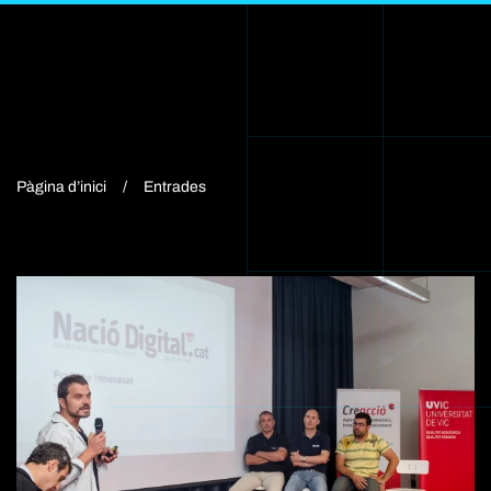
JORDI FONT
Skip
to
main
content
Pàgina d’inici
Entrades