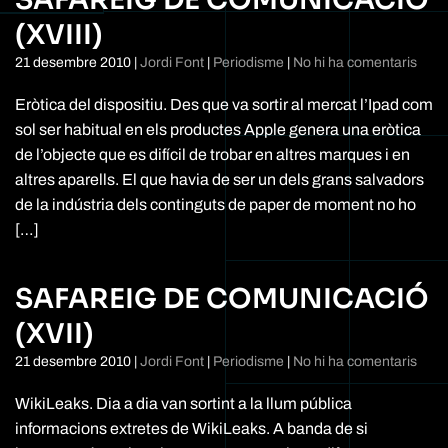
(XVIII)
a
21 desembre 2010
|
Jordi Font
|
Periodisme
|
No hi ha comentaris
Safa
de
Eròtica del dispositiu. Des que va sortir al mercat l’Ipad com
comu
sol ser habitual en els productes Apple genera una eròtica
(XVII
de l’objecte que es difícil de trobar en altres marques i en
altres aparells. El que havia de ser un dels grans salvadors
de la indústria dels continguts de paper de moment no ho
[…]
SAFAREIG DE COMUNICACIÓ
(XVII)
a
21 desembre 2010
|
Jordi Font
|
Periodisme
|
No hi ha comentaris
Safa
de
WikiLeaks. Dia a dia van sortint a la llum pública
comu
informacions extretes de WikiLeaks. A banda de si
(XVII