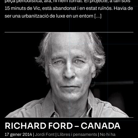
peça periodística, ara, hi hem tornat. El projecte, a tan sols
LES
15 minuts de Vic, està abandonat i en estat ruïnós. Havia de
GUILLER
ser una urbanització de luxe en un entorn […]
RICHARD FORD – CANADA
17 gener 2014
|
Jordi Font
|
Llibres i pensaments
|
No hi ha