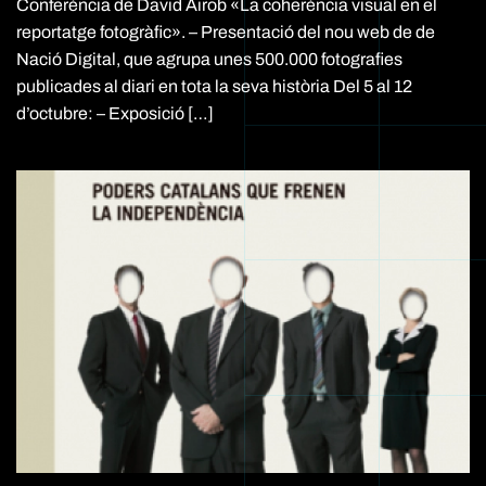
Conferència de David Airob «La coherència visual en el
visual
en
reportatge fotogràfic». – Presentació del nou web de de
el
Nació Digital, que agrupa unes 500.000 fotografies
reportatge
publicades al diari en tota la seva història Del 5 al 12
fotogràfic
d’octubre: – Exposició […]