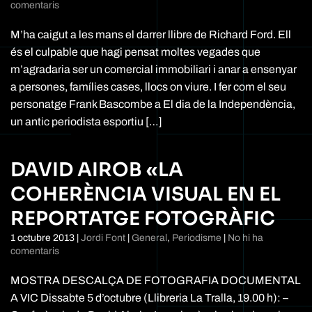
a
comentaris
Richard
Ford
M’ha caigut a les mans el darrer llibre de Richard Ford. Ell
–
és el culpable que hagi pensat moltes vegades que
Canada
m’agradaria ser un comercial immobiliari i anar a ensenyar
a persones, famílies cases, llocs on viure. I fer com el seu
personatge Frank Bascombe a El dia de la Independència,
un antic periodista esportiu […]
DAVID AIROB «LA
COHERÈNCIA VISUAL EN EL
REPORTATGE FOTOGRÀFIC
1 octubre 2013
|
Jordi Font
|
General
,
Periodisme
|
No hi ha
a
comentaris
David
Airob
MOSTRA DESCALÇA DE FOTOGRAFIA DOCUMENTAL
«La
A VIC Dissabte 5 d’octubre (Llibreria La Tralla, 19.00 h): –
coherència