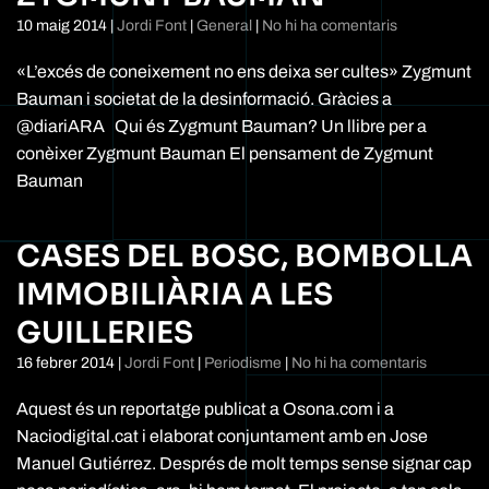
a
10 maig 2014
|
Jordi Font
|
General
|
No hi ha comentaris
Zygmunt
Bauman
«L’excés de coneixement no ens deixa ser cultes» Zygmunt
Bauman i societat de la desinformació. Gràcies a
@diariARA Qui és Zygmunt Bauman? Un llibre per a
conèixer Zygmunt Bauman El pensament de Zygmunt
Bauman
CASES DEL BOSC, BOMBOLLA
IMMOBILIÀRIA A LES
GUILLERIES
a
16 febrer 2014
|
Jordi Font
|
Periodisme
|
No hi ha comentaris
CASES
DEL
Aquest és un reportatge publicat a Osona.com i a
BOSC,
Naciodigital.cat i elaborat conjuntament amb en Jose
BOMBO
Manuel Gutiérrez. Després de molt temps sense signar cap
IMMOBIL
A