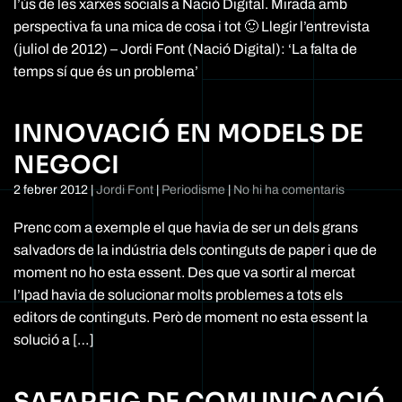
l’ús de les xarxes socials a Nació Digital. Mirada amb
perspectiva fa una mica de cosa i tot 🙂 Llegir l’entrevista
(juliol de 2012) – Jordi Font (Nació Digital): ‘La falta de
temps sí que és un problema’
INNOVACIÓ EN MODELS DE
NEGOCI
a
2 febrer 2012
|
Jordi Font
|
Periodisme
|
No hi ha comentaris
Innovació
en
Prenc com a exemple el que havia de ser un dels grans
models
salvadors de la indústria dels continguts de paper i que de
de
moment no ho esta essent. Des que va sortir al mercat
negoci
l’Ipad havia de solucionar molts problemes a tots els
editors de continguts. Però de moment no esta essent la
solució a […]
SAFAREIG DE COMUNICACIÓ