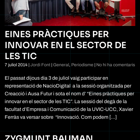
EINES PRÀCTIQUES PER
INNOVAR EN EL SECTOR DE
LES TIC
a
7 juliol 2014
|
Jordi Font
|
General
,
Periodisme
|
No hi ha comentaris
Ei
pr
El passat dijous dia 3 de juliol vaig participar en
pe
representació de NacioDigital a la sessió organitzada per
in
Creacció i Ausa Futur i sota el nom d’ “Eines pràctiques per
en
el
innovar en el sector de les TIC”. La sessió del degà de la
se
facultat d’Empresa i Comunicació de la UVIC-UCC, Xavier
de
Ferràs va versar sobre “Innovació. Com podem […]
le
TI
ZYGMUNT BAUMAN